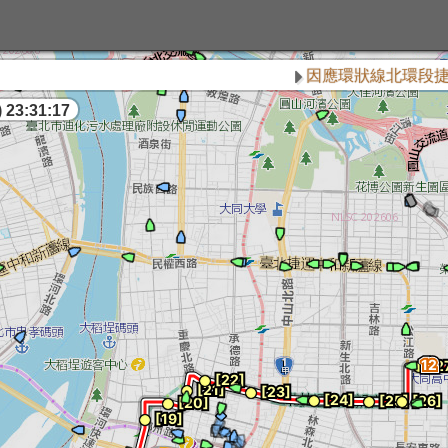
因應環狀線北環段捷運施
 23:31:18