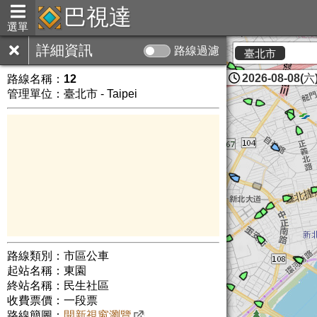
巴視達
選單
詳細資訊
路線過濾
臺北市
2026-08-08(六)
路線名稱：
12
管理單位：臺北市 - Taipei
路線類別：市區公車
起站名稱：東園
終站名稱：民生社區
收費票價：一段票
路線簡圖：
開新視窗瀏覽