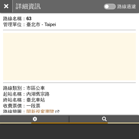
詳細資訊
路線過濾
路線名稱：
63
管理單位：臺北市 - Taipei
路線類別：市區公車
起站名稱：內湖舊宗路
5 km
終站名稱：臺北車站
公車數量: 累計7958、上線6709
Leaflet
|
©
Google Map
收費票價：一段票
路線簡圖：
開新視窗瀏覽
附屬名稱：63
首班時間：平日(05:20)、假日(05:20)
末班時間：平日(23:00)、假日(23:00)