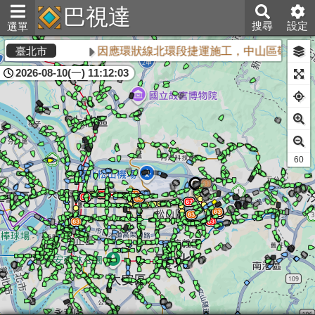
巴視達
搜尋
設定
選單
因應環狀線北環段捷運施工，中山區敬業三
臺北市
2026-08-10(一) 11:12:03
61