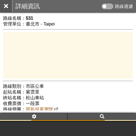
詳細資訊
路線過濾
路線名稱：
531
管理單位：臺北市 - Taipei
路線類別：市區公車
起站名稱：紫雲里
3 km
終站名稱：松山車站
公車數量: 累計8599、上線7546
Leaflet
|
©
Google Map
收費票價：一段票
路線簡圖：
開新視窗瀏覽
附屬名稱：531
首班時間：平日(06:00)、假日(--:--)
末班時間：平日(18:30)、假日(--:--)