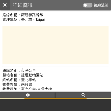
詳細資訊
路線過濾
路線名稱：
羅斯福路幹線
管理單位：臺北市 - Taipei
路線類別：市區公車
起站名稱：捷運動物園站
5 km
終站名稱：臺北車站
公車數量: 累計6210、上線5095
Leaflet
|
©
Google Map
收費票價：兩段票
收費緩衝：憲光公寓-台電大樓
路線簡圖：
開新視窗瀏覽
附屬名稱：羅斯福路幹線
首班時間：平日(05:30)、假日(05:30)