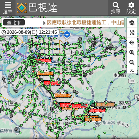
巴視達
搜尋
設定
選單
因應環狀線北環段捷運施工，中山區敬業三
臺北市
2026-08-09(日) 12:21:45
60