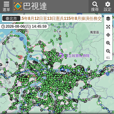
巴視達
搜尋
設定
選單
因應115年8月12日至13日憲兵115年8月操演任務交通
臺北市
2026-08-06(四) 14:45:59
61