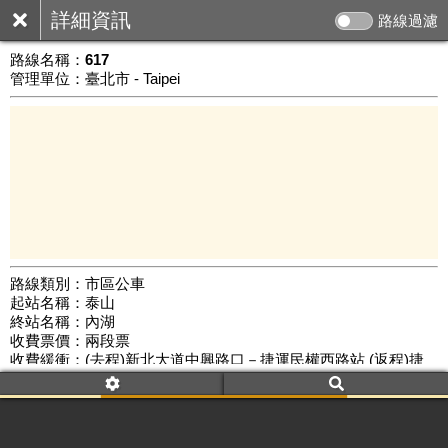
詳細資訊
路線過濾
路線名稱：
617
管理單位：臺北市 - Taipei
路線類別：市區公車
起站名稱：泰山
10 km
終站名稱：內湖
公車數量: 累計7474、上線6357
Leaflet
|
©
Google Map
收費票價：兩段票
收費緩衝：(去程)新北大道中興路口－捷運民權西路站 (返程)捷
運民權西路站－新北大道重光街口
路線簡圖：
開新視窗瀏覽
附屬名稱：617