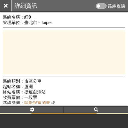
詳細資訊
路線過濾
路線名稱：
紅9
管理單位：臺北市 - Taipei
路線類別：市區公車
起站名稱：蘆洲
5 km
終站名稱：捷運劍潭站
公車數量: 累計7498、上線6306
Leaflet
|
©
Google Map
收費票價：一段票
路線簡圖：
開新視窗瀏覽
附屬名稱：紅9
首班時間：平日(05:40)、假日(06:00)
末班時間：平日(23:30)、假日(23:00)