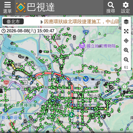
巴視達
搜尋
設定
選單
因應環狀線北環段捷運施工，中山區敬業三
臺北市
2026-08-08(六) 15:00:47
61