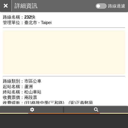
詳細資訊
路線過濾
路線名稱：
232快
管理單位：臺北市 - Taipei
路線類別：市區公車
起站名稱：蘆洲
5 km
終站名稱：松山車站
公車數量: 累計6468、上線5529
Leaflet
|
©
Google Map
收費票價：兩段票
收費緩衝：(往)格致中學(三和路)、(返)正義郵局
路線簡圖：
開新視窗瀏覽
附屬名稱：232快
首班時間：平日(07:15)、假日(--:--)