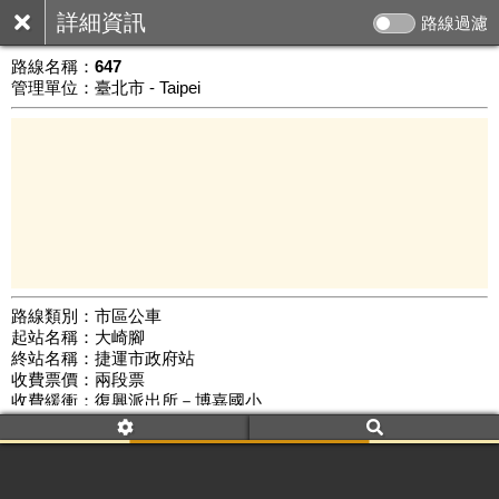
詳細資訊
路線過濾
路線名稱：
647
管理單位：臺北市 - Taipei
路線類別：市區公車
起站名稱：大崎腳
5 km
終站名稱：捷運市政府站
公車數量: 累計5208、上線4046
Leaflet
|
©
Google Map
收費票價：兩段票
收費緩衝：復興派出所－博嘉國小
路線簡圖：
開新視窗瀏覽
附屬名稱：647
首班時間：平日(06:00)、假日(06:00)