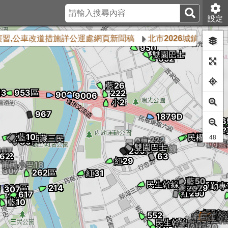
設定
,公車改道措施詳公運處網頁新聞稿
北市2026城鎮韌性防空演習
42