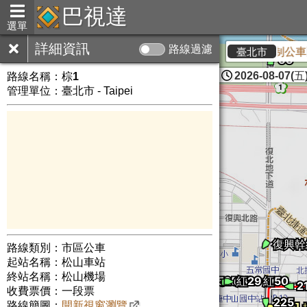
巴視達
選單
詳細資訊
路線過濾
115年8月12日至13日憲兵115年8月操演任務交通管制公車配
臺北市
2026-08-07(五)
路線名稱：
棕1
管理單位：臺北市 - Taipei
路線類別：市區公車
起站名稱：松山車站
終站名稱：松山機場
收費票價：一段票
路線簡圖：
開新視窗瀏覽