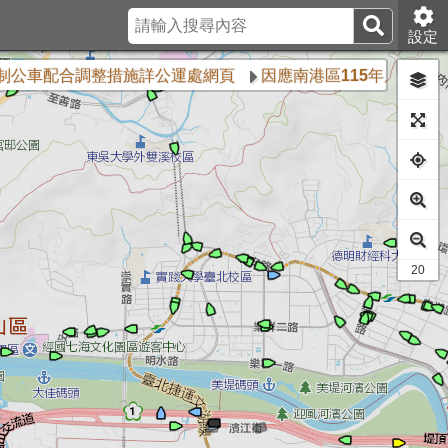
設定
配合調整措施詳公運處網頁
因應南港區115年度國防部專案演
9