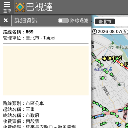
巴視達
選單
詳細資訊
路線過濾
因
臺北市
2026-08-07(五)
路線名稱：
669
管理單位：臺北市 - Taipei
路線類別：市區公車
起站名稱：三重
終站名稱：市政府
收費票價：兩段票
收費緩衝：延平長安路口－微風廣場