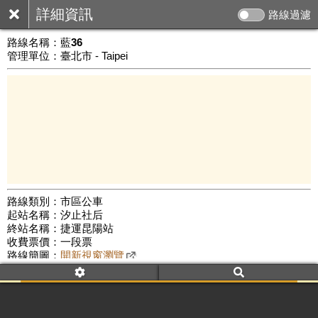
詳細資訊
路線過濾
路線名稱：
藍36
管理單位：臺北市 - Taipei
路線類別：市區公車
起站名稱：汐止社后
3 km
終站名稱：捷運昆陽站
Leaflet
|
©
Google Map
收費票價：一段票
路線簡圖：
開新視窗瀏覽
附屬名稱：藍36
首班時間：平日(05:30)、假日(05:30)
末班時間：平日(23:55)、假日(23:55)