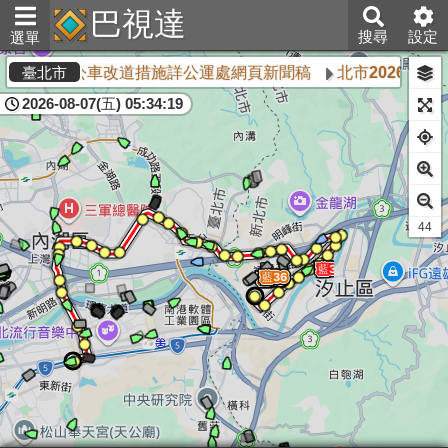
巴視達
搜尋
設定
選單
部專案演習,公車改道措施詳公運處網頁新聞稿
北市2026城鎮
臺北市
2026-08-07(五) 05:34:19
42