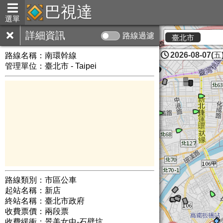
巴視達
選單
詳細資訊
路線過濾
臺北市
2026-08-07(五)
路線名稱：
南環幹線
管理單位：臺北市 - Taipei
路線類別：市區公車
起站名稱：新店
終站名稱：臺北市政府
收費票價：兩段票
收費緩衝：景美女中-石壁坑