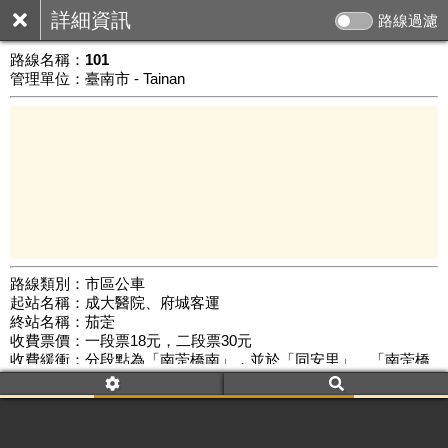
詳細資訊
路線過濾
路線名稱：
101
管理單位：臺南市 - Tainan
路線類別：市區公車
起站名稱：成大醫院、府城客運
10 km
終站名稱：茄萣
公車數量: 累計8138、上線7127
Leaflet
|
©
Google Map
收費票價：一段票18元，二段票30元
收費緩衝：分段點為「南萣橋南」，並於「同安里」、「南萣橋
北」、「南萣橋南」、「白砂崙」及「白砂崙廟口」設置緩衝
區。
路線簡圖：
開新視窗瀏覽