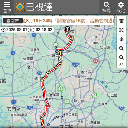
巴視達
搜尋
設定
選單
月18日22時至8月19日24時「開隆宮做16歲」活動管制通行，
臺南市
2026-08-07(五) 02:18:02
55