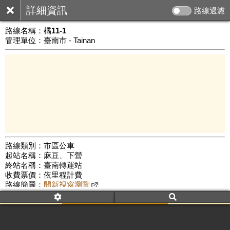
詳細資訊
路線過濾
路線名稱：
橘11-1
管理單位：臺南市 - Tainan
路線類別：市區公車
起站名稱：麻豆、下營
10 km
終站名稱：臺南轉運站
公車數量: 累計611、上線281
Leaflet
|
©
Google Map
收費票價：依里程計費
路線簡圖：
開新視窗瀏覽
附屬名稱：橘11-1 麻豆
臺南轉運站
附屬名稱：橘11-1 臺南轉運站
麻豆