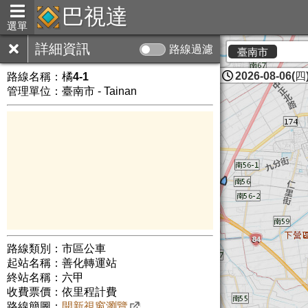
巴視達
選單
詳細資訊
路線過濾
臺南市
2026-08-06(四)
路線名稱：
橘4-1
管理單位：臺南市 - Tainan
路線類別：市區公車
起站名稱：善化轉運站
終站名稱：六甲
收費票價：依里程計費
路線簡圖：
開新視窗瀏覽