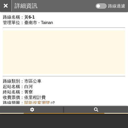
詳細資訊
路線過濾
路線名稱：
黃6-1
管理單位：臺南市 - Tainan
路線類別：市區公車
起站名稱：白河
5 km
終站名稱：菁寮
公車數量: 累計3207、上線2200
Leaflet
|
©
Google Map
收費票價：依里程計費
路線簡圖：
開新視窗瀏覽
附屬名稱：黃6-1 白河
土溝
菁寮 [農村樂活]
附屬名稱：黃6-1 菁寮
土溝
白河 [農村樂活]