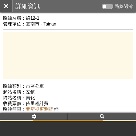
詳細資訊
路線過濾
路線名稱：
綠12-1
管理單位：臺南市 - Tainan
路線類別：市區公車
起站名稱：左鎮
5 km
終站名稱：南化
公車數量: 累計6554、上線6071
Leaflet
|
©
Google Map
收費票價：依里程計費
路線簡圖：
開新視窗瀏覽
附屬名稱：綠12-1 左鎮果菜市場
南化區公所
附屬名稱：綠12-1 南化區公所
左鎮果菜市場