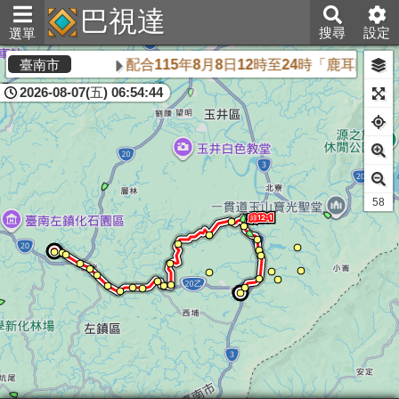
巴視達
搜尋
設定
選單
配合115年8月8日12時至24時「鹿耳門
臺南市
2026-08-07(五) 06:54:44
54