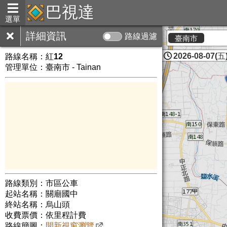
巴視達
選單
詳細資訊
路線過濾
臺南市
2026-08-07(五)
路線名稱：
紅12
管理單位：臺南市 - Tainan
路線類別：市區公車
起站名稱：關廟國中
終站名稱：烏山頭
收費票價：依里程計費
路線簡圖：
開新視窗瀏覽