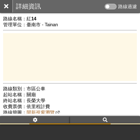
詳細資訊
路線過濾
路線名稱：
紅14
管理單位：臺南市 - Tainan
路線類別：市區公車
起站名稱：關廟
5 km
終站名稱：長榮大學
公車數量: 累計7536、上線6290
Leaflet
|
©
Google Map
收費票價：依里程計費
路線簡圖：
開新視窗瀏覽
附屬名稱：紅14 關廟
歸仁
長榮大學
附屬名稱：紅14 長榮大學
歸仁
關廟