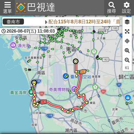
巴視達
搜尋
設定
選單
配合115年8月8日12時至24時「鹿
臺南市
2026-08-07(五) 11:08:03
61