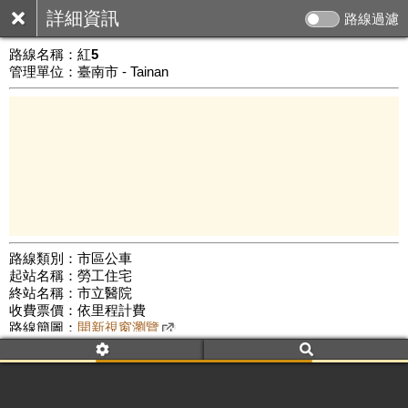
詳細資訊
路線過濾
路線名稱：
紅5
管理單位：臺南市 - Tainan
路線類別：市區公車
起站名稱：勞工住宅
5 km
終站名稱：市立醫院
公車數量: 累計8058、上線6886
Leaflet
|
©
Google Map
收費票價：依里程計費
路線簡圖：
開新視窗瀏覽
附屬名稱：紅5 勞工住宅
市立醫院
附屬名稱：紅5 市立醫院
勞工住宅