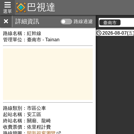
巴視達
選單
詳細資訊
路線過濾
臺南市
2026-08-07(五)
路線名稱：
紅幹線
管理單位：臺南市 - Tainan
路線類別：市區公車
起站名稱：安工區
終站名稱：關廟、龍崎
收費票價：依里程計費
路線簡圖：
開新視窗瀏覽