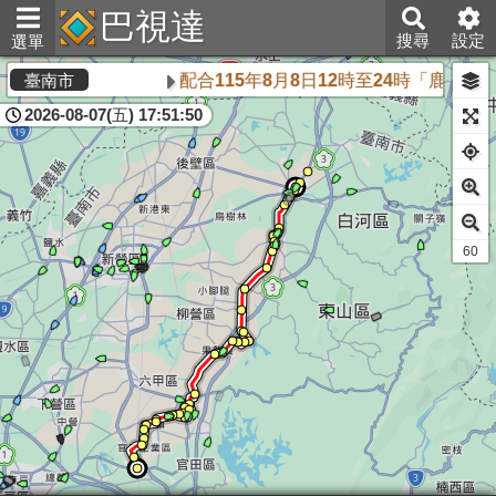
巴視達
搜尋
設定
選單
配合115年8月8日12時至24時「鹿
臺南市
2026-08-07(五) 17:51:50
61