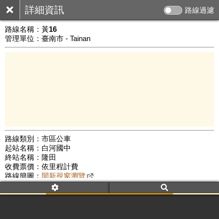
詳細資訊
路線過濾
路線名稱：
黃16
管理單位：臺南市 - Tainan
路線類別：市區公車
起站名稱：白河國中
10 km
終站名稱：隆田
公車數量: 累計8901、上線7981
Leaflet
|
©
Google Map
收費票價：依里程計費
路線簡圖：
開新視窗瀏覽
附屬名稱：黃16 白河
六甲
隆田
附屬名稱：黃16 隆田
六甲
白河