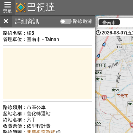
巴視達
選單
詳細資訊
路線過濾
臺南市
2026-08-07(五)
路線名稱：
橘5
管理單位：臺南市 - Tainan
路線類別：市區公車
起站名稱：善化轉運站
終站名稱：六甲
收費票價：依里程計費
路線簡圖：
開新視窗瀏覽