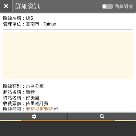
詳細資訊
路線過濾
路線名稱：
棕5
管理單位：臺南市 - Tainan
路線類別：市區公車
起站名稱：新營
10 km
終站名稱：好美里
公車數量: 累計386、上線273
Leaflet
|
©
Google Map
收費票價：依里程計費
路線簡圖：
開新視窗瀏覽
附屬名稱：棕5 新營
鹽水
好美里
附屬名稱：棕5 好美里
鹽水
新營