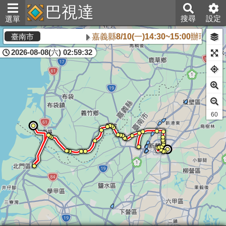
巴視達
搜尋
設定
選單
嘉義縣8/10(一)14:30~15:0
臺南市
2026-08-08(六) 02:59:33
58