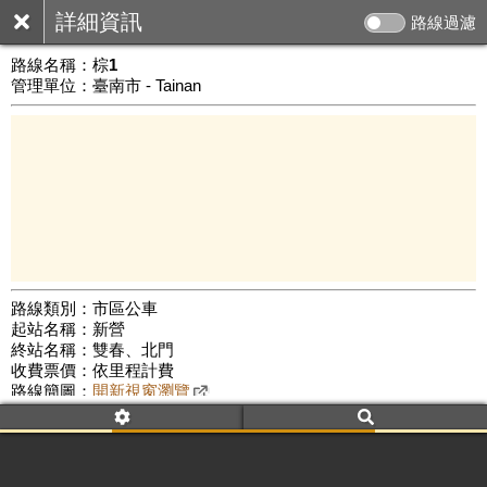
詳細資訊
路線過濾
路線名稱：
棕1
管理單位：臺南市 - Tainan
路線類別：市區公車
起站名稱：新營
10 km
終站名稱：雙春、北門
公車數量: 累計450、上線294
Leaflet
|
©
Google Map
收費票價：依里程計費
路線簡圖：
開新視窗瀏覽
附屬名稱：棕1 新營
鹽水
南鯤鯓
北門(雙春)
附屬名稱：棕1 北門
南鯤鯓
鹽水
新營(雙春)