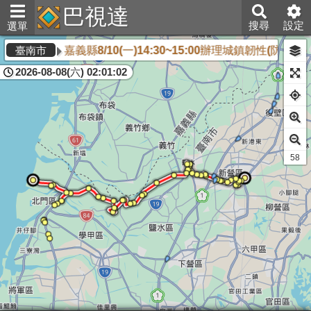
巴視達
搜尋
設定
選單
嘉義縣8/10(一)14:30~15:00辦理城鎮韌性
臺南市
2026-08-08(六) 02:01:02
56