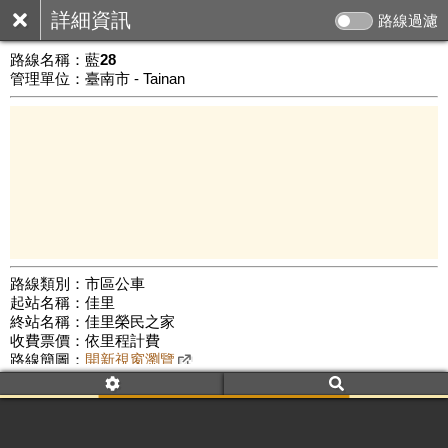
詳細資訊
路線過濾
路線名稱：
藍28
管理單位：臺南市 - Tainan
路線類別：市區公車
起站名稱：佳里
10 km
終站名稱：佳里榮民之家
公車數量: 累計6413、上線5383
Leaflet
|
©
Google Map
收費票價：依里程計費
路線簡圖：
開新視窗瀏覽
附屬名稱：藍28 佳里站
佳里榮民之家
附屬名稱：藍28 佳里榮民之家
佳里站