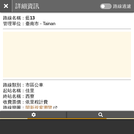
詳細資訊
路線過濾
路線名稱：
藍13
管理單位：臺南市 - Tainan
路線類別：市區公車
起站名稱：佳里
5 km
終站名稱：西寮
公車數量: 累計5898、上線4799
Leaflet
|
©
Google Map
收費票價：依里程計費
路線簡圖：
開新視窗瀏覽
附屬名稱：藍13 佳里
西寮
附屬名稱：藍13 西寮
佳里