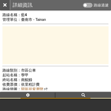
詳細資訊
路線過濾
路線名稱：
藍4
管理單位：臺南市 - Tainan
路線類別：市區公車
起站名稱：學甲
10 km
終站名稱：南鯤鯓
公車數量: 累計4080、上線3247
Leaflet
|
©
Google Map
收費票價：依里程計費
路線簡圖：
開新視窗瀏覽
附屬名稱：藍4 學甲區公所
南鯤鯓
附屬名稱：藍4 南鯤鯓
學甲區公所