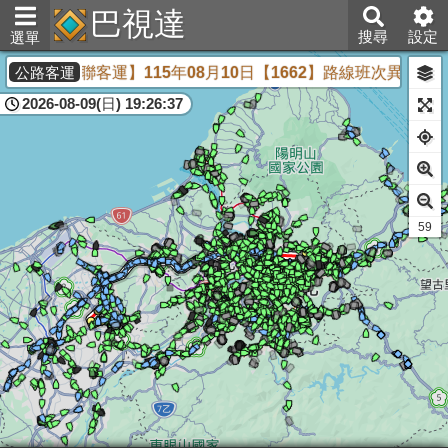
巴視達
搜尋
設定
選單
【統聯客運】115年08月10日【1662】路線班次異動
公路客運
2026-08-09(日) 19:26:37
60