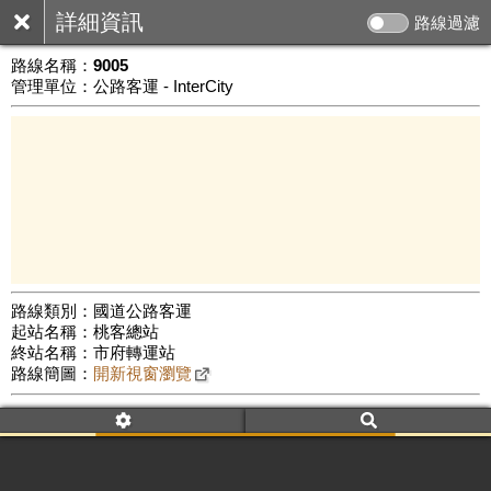
詳細資訊
路線過濾
路線名稱：
9005
管理單位：公路客運 - InterCity
路線類別：國道公路客運
起站名稱：桃客總站
20 km
終站名稱：市府轉運站
公車數量: 累計5611、上線4470
Leaflet
|
©
Google Map
路線簡圖：
開新視窗瀏覽
附屬名稱：9005
車頭描述：桃園市西北區
國道1號
臺北市東南區
附屬名稱：9005