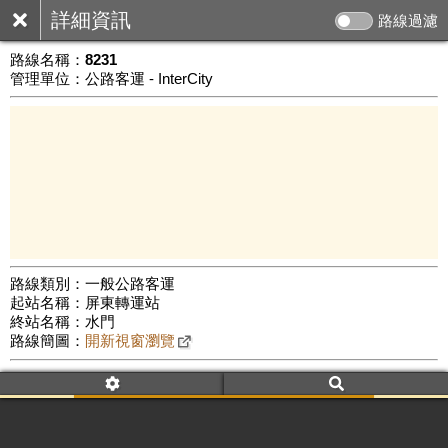
詳細資訊
路線過濾
路線名稱：
8231
管理單位：公路客運 - InterCity
路線類別：一般公路客運
起站名稱：屏東轉運站
10 km
終站名稱：水門
公車數量: 累計402、上線272
Leaflet
|
©
Google Map
路線簡圖：
開新視窗瀏覽
附屬名稱：8231
車頭描述：屏東轉運站
水門(經東勢)
附屬名稱：8231