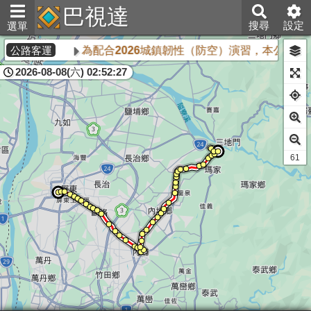
巴視達
搜尋
設定
選單
為配合2026城鎮韌性（防空）演習，本公司所
公路客運
2026-08-08(六) 02:52:27
61