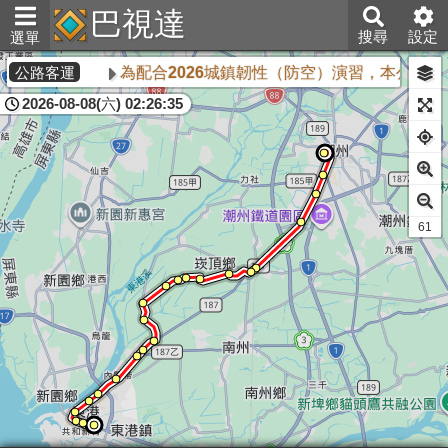
巴視達
搜尋
設定
選單
為配合2026城鎮韌性（防空）演習，本公司所
公路客運
2026-08-08(六) 02:26:35
60