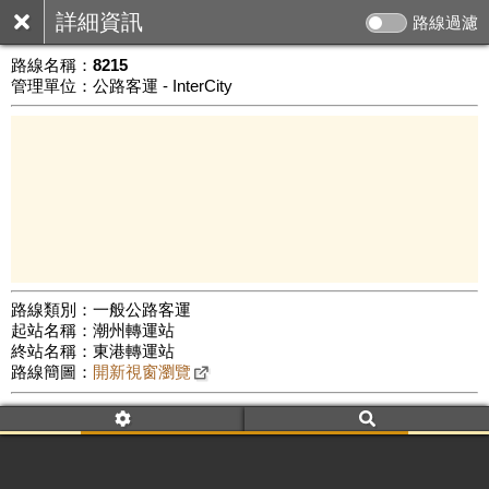
詳細資訊
路線過濾
路線名稱：
8215
管理單位：公路客運 - InterCity
路線類別：一般公路客運
起站名稱：潮州轉運站
5 km
終站名稱：東港轉運站
公車數量: 累計600、上線289
Leaflet
|
©
Google Map
路線簡圖：
開新視窗瀏覽
附屬名稱：8215
車頭描述：潮州轉運站
東港轉運站(經北勢)
附屬名稱：8215