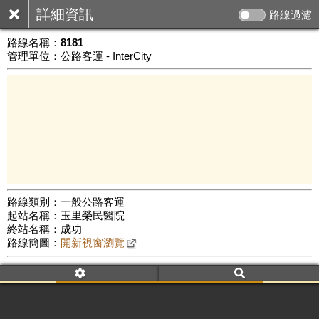
詳細資訊
路線過濾
路線名稱：
8181
管理單位：公路客運 - InterCity
路線類別：一般公路客運
起站名稱：玉里榮民醫院
10 km
終站名稱：成功
公車數量: 累計415、上線0
Leaflet
|
©
Google Map
路線簡圖：
開新視窗瀏覽
附屬名稱：8181
車頭描述：玉里
寧埔
成功(經玉長公路)
附屬名稱：8181