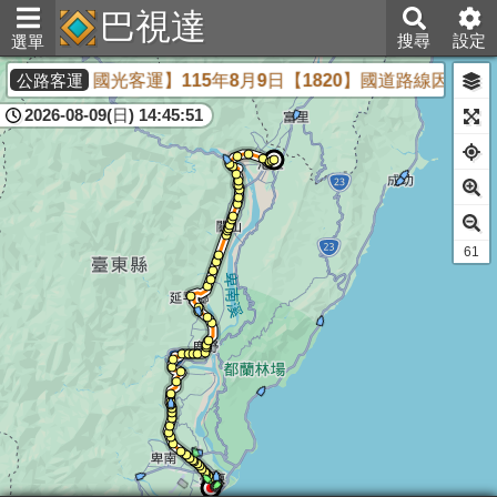
巴視達
搜尋
設定
選單
【國光客運】115年8月9日【1820】國道路線因駕駛因身
公路客運
2026-08-09(日) 14:45:51
61