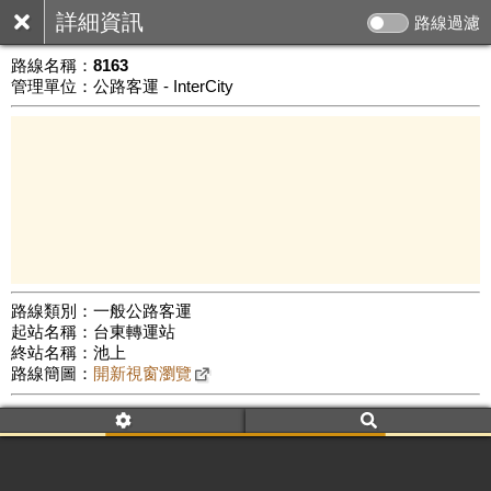
詳細資訊
路線過濾
路線名稱：
8163
管理單位：公路客運 - InterCity
路線類別：一般公路客運
起站名稱：台東轉運站
20 km
終站名稱：池上
公車數量: 累計6252、上線5242
Leaflet
|
©
Google Map
路線簡圖：
開新視窗瀏覽
附屬名稱：8163
車頭描述：台東
池上(經武陵、海端)
附屬名稱：8163