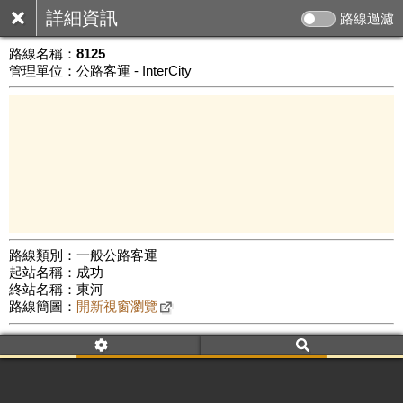
詳細資訊
路線過濾
路線名稱：
8125
管理單位：公路客運 - InterCity
路線類別：一般公路客運
起站名稱：成功
10 km
終站名稱：東河
公車數量: 累計5745、上線4614
Leaflet
|
©
Google Map
路線簡圖：
開新視窗瀏覽
附屬名稱：8125
車頭描述：成功
東河
附屬名稱：8125