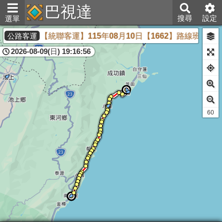
巴視達
搜尋
設定
選單
【統聯客運】115年08月10日【1662】路線班次異
公路客運
2026-08-09(日) 19:16:56
60