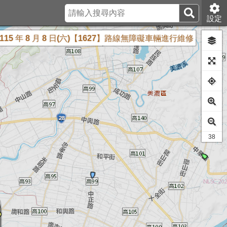
設定
年 8 月 8 日(六)【1627】路線無障礙車輛進行維修，中壢服務區端0
24