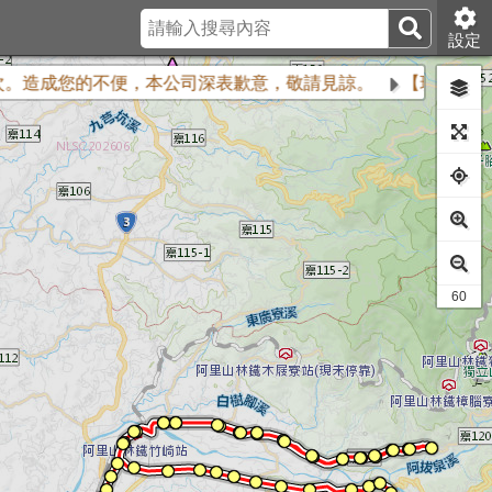
設定
。造成您的不便，本公司深表歉意，敬請見諒。
【班次調整公告—
49