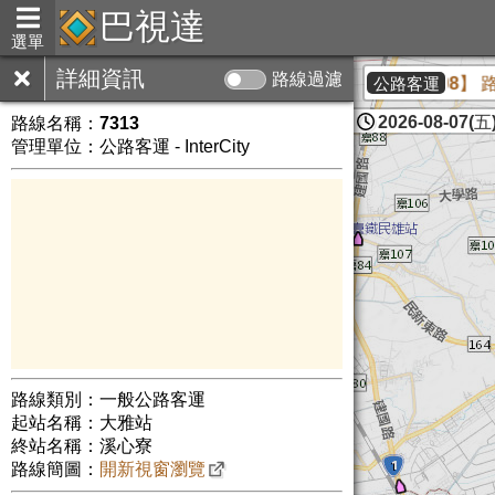
巴視達
選單
詳細資訊
路線過濾
駕駛人力調整，為維持整體營運之穩定，本公司 【5608】 路
公路客運
2026-08-07(五)
路線名稱：
7313
管理單位：公路客運 - InterCity
路線類別：一般公路客運
起站名稱：大雅站
終站名稱：溪心寮
路線簡圖：
開新視窗瀏覽