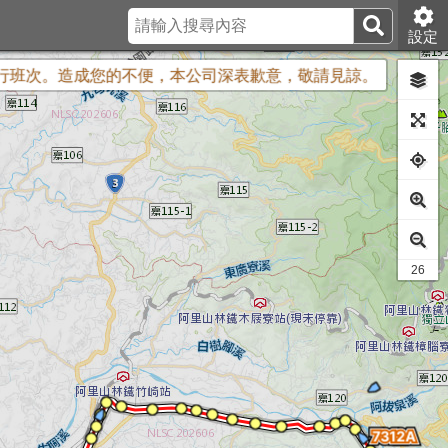
設定
次。造成您的不便，本公司深表歉意，敬請見諒。
【班次調整公告
16