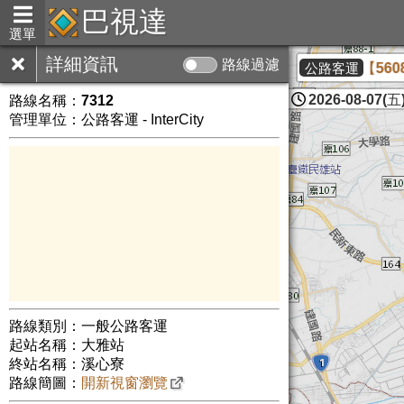
巴視達
選單
詳細資訊
路線過濾
期駕駛人力調整，為維持整體營運之穩定，本公司 【5608】 路
公路客運
2026-08-07(五)
路線名稱：
7312
管理單位：公路客運 - InterCity
路線類別：一般公路客運
起站名稱：大雅站
終站名稱：溪心寮
路線簡圖：
開新視窗瀏覽