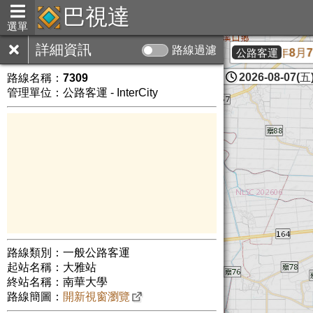
巴視達
選單
詳細資訊
路線過濾
【統聯客運】115年8月7日【1
公路客運
2026-08-07(五)
路線名稱：
7309
管理單位：公路客運 - InterCity
路線類別：一般公路客運
起站名稱：大雅站
終站名稱：南華大學
路線簡圖：
開新視窗瀏覽