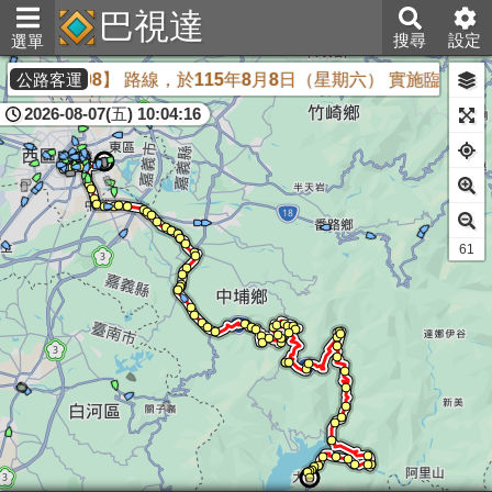
巴視達
搜尋
設定
選單
公司 【5608】 路線，於115年8月8日（星期六） 實施臨
公路客運
2026-08-07(五) 10:04:16
61