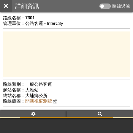
詳細資訊
路線過濾
路線名稱：
7301
管理單位：公路客運 - InterCity
路線類別：一般公路客運
起站名稱：大雅站
10 km
終站名稱：大埔鄉公所
公車數量: 累計8379、上線7119
Leaflet
|
©
Google Map
路線簡圖：
開新視窗瀏覽
附屬名稱：7301
車頭描述：嘉義
大埔
附屬名稱：7301