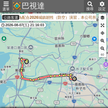
巴視達
搜尋
設定
選單
為配合2026城鎮韌性（防空）演習，本公司所屬中興
公路客運
2026-08-07(五) 21:16:03
59