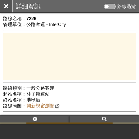
詳細資訊
路線過濾
路線名稱：
7228
管理單位：公路客運 - InterCity
路線類別：一般公路客運
起站名稱：朴子轉運站
5 km
終站名稱：港墘厝
公車數量: 累計5272、上線4144
Leaflet
|
©
Google Map
路線簡圖：
開新視窗瀏覽
附屬名稱：7228
車頭描述：朴子
港墘厝(經副瀨)
附屬名稱：7228