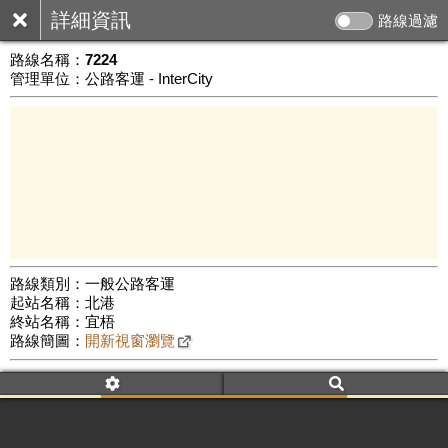
詳細資訊
路線過濾
路線名稱：
7224
管理單位：公路客運 - InterCity
路線類別：一般公路客運
起站名稱：北港
5 km
終站名稱：宜梧
公車數量: 累計6618、上線5261
Leaflet
|
©
Google Map
路線簡圖：
開新視窗瀏覽
附屬名稱：7224
車頭描述：北港
宜梧
附屬名稱：7224