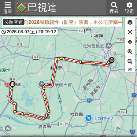
巴視達
搜尋
設定
選單
為配合2026城鎮韌性（防空）演習，本公司所屬中興新村
公路客運
2026-08-07(五) 20:19:12
61