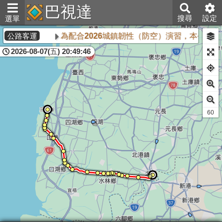
巴視達
搜尋
設定
選單
為配合2026城鎮韌性（防空）演習，本公司所
公路客運
2026-08-07(五) 20:49:47
61