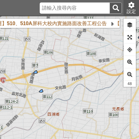
設定
0、510A屏科大校內實施路面改善工程公告
【班次調整公告—
42