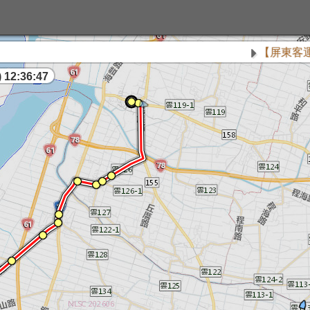
【屏東客運】51
 12:36:47