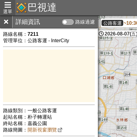
巴視達
選單
詳細資訊
路線過濾
本日8/7(五)10:00~10:30
公路客運
2026-08-07(五)
路線名稱：
7211
管理單位：公路客運 - InterCity
路線類別：一般公路客運
起站名稱：朴子轉運站
終站名稱：嘉義公園
路線簡圖：
開新視窗瀏覽