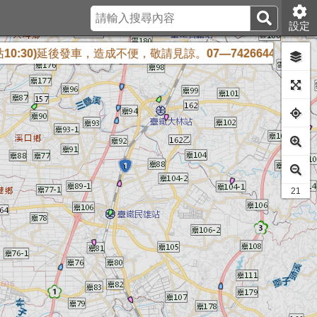
設定
30)延後發車，造成不便，敬請見諒。07—7426644
【屏東客運】
17