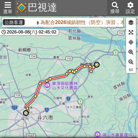
巴視達
搜尋
設定
選單
為配合2026城鎮韌性（防空）演習，本公司
公路客運
2026-08-08(六) 02:45:02
60