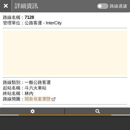
詳細資訊
路線過濾
路線名稱：
7128
管理單位：公路客運 - InterCity
路線類別：一般公路客運
起站名稱：斗六火車站
5 km
終站名稱：林內
公車數量: 累計430、上線276
Leaflet
|
©
Google Map
路線簡圖：
開新視窗瀏覽
附屬名稱：7128
車頭描述：斗六
林內
附屬名稱：7128