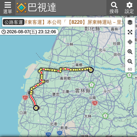
巴視達
搜尋
設定
選單
旅客
【屏東客運】本公司「【8220】屏東轉運站－里港－美
公路客運
2026-08-07(五) 23:12:06
59