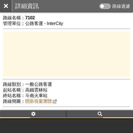
詳細資訊
路線過濾
路線名稱：
7102
管理單位：公路客運 - InterCity
路線類別：一般公路客運
起站名稱：高鐵雲林站
5 km
終站名稱：斗南火車站
公車數量: 累計5668、上線4410
Leaflet
|
©
Google Map
路線簡圖：
開新視窗瀏覽
附屬名稱：7102
車頭描述：虎尾
斗南
附屬名稱：7102