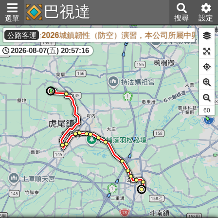
巴視達
搜尋
設定
選單
為配合2026城鎮韌性（防空）演習，本公司所屬中興新村
公路客運
2026-08-07(五) 20:57:16
61