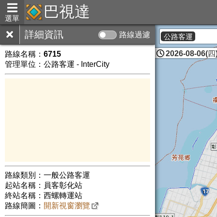
巴視達
選單
詳細資訊
路線過濾
公路客運
2026-08-06(四)
路線名稱：
6715
管理單位：公路客運 - InterCity
路線類別：一般公路客運
起站名稱：員客彰化站
終站名稱：西螺轉運站
路線簡圖：
開新視窗瀏覽