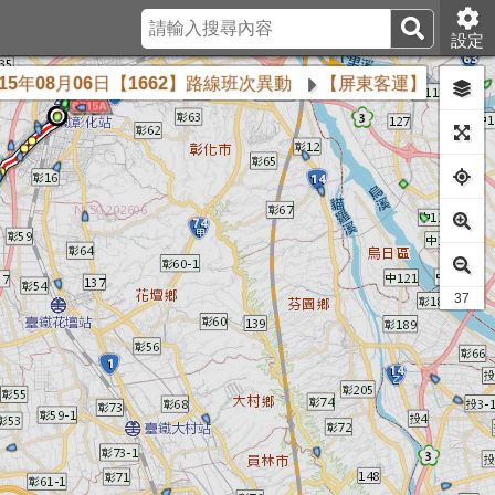
設定
月06日【1662】路線班次異動
【屏東客運】115.08.06無
19