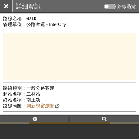
詳細資訊
路線過濾
路線名稱：
6710
管理單位：公路客運 - InterCity
路線類別：一般公路客運
起站名稱：二林站
5 km
終站名稱：南王功
公車數量: 累計7252、上線6663
Leaflet
|
©
Google Map
路線簡圖：
開新視窗瀏覽
附屬名稱：6710
車頭描述：二林
王功
附屬名稱：6710