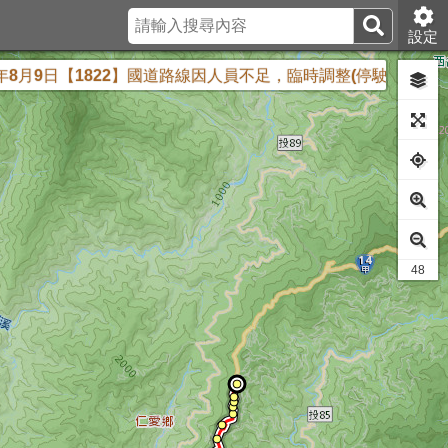
設定
822】國道路線因人員不足，臨時調整(停駛)下列班次: 新竹端：06:00、10:
41